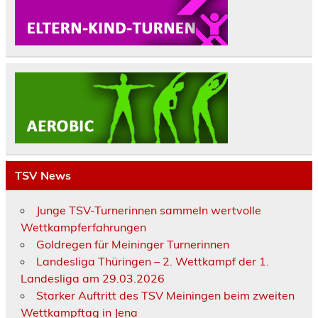
TSV News
Junge TSV-Turnerinnen sammeln wertvolle
Wettkampferfahrungen
Goldregen für Meininger Turnerinnen
Landesliga Thüringen – 2. Wettkampf der 1.
Landesliga am 29.03.2026
Starker Auftritt des TSV Meiningen beim zweiten
Wettkampftag in Jena