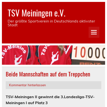
Skip
to
TSV Meiningen e.V.
content
Der größte Sportverein in Deutschlands aktivster
Stadt
Beide Mannschaften auf dem Treppchen
Kommentar hinterlassen
TSV-Meiningen II gewinnt die 3.Landesliga-TSV-
Meiningen I auf Platz 3