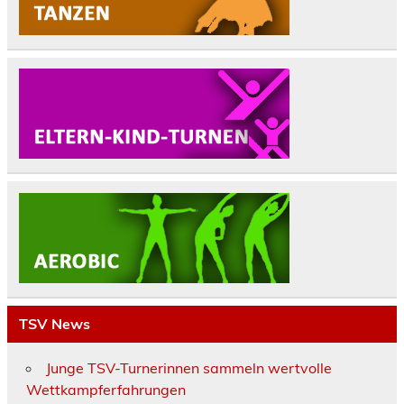
TSV News
Junge TSV-Turnerinnen sammeln wertvolle
Wettkampferfahrungen