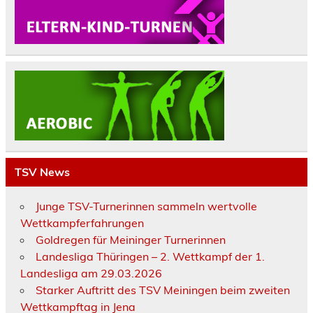
TSV News
Junge TSV-Turnerinnen sammeln wertvolle
Wettkampferfahrungen
Goldregen für Meininger Turnerinnen
Landesliga Thüringen – 2. Wettkampf der 1.
Landesliga am 29.03.2026
Starker Auftritt des TSV Meiningen beim zweiten
Wettkampftag in Jena